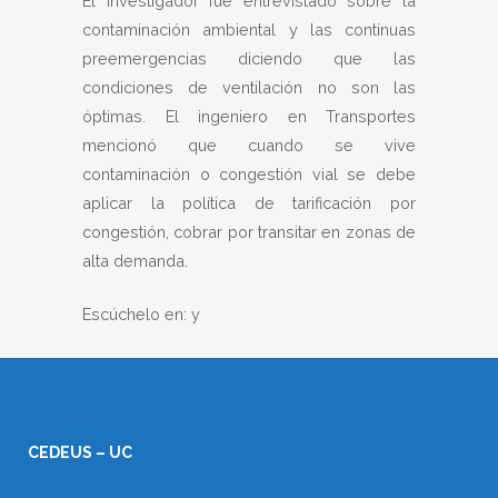
El investigador fue entrevistado sobre la
contaminación ambiental y las continuas
preemergencias diciendo que las
condiciones de ventilación no son las
óptimas. El ingeniero en Transportes
mencionó que cuando se vive
contaminación o congestión vial se debe
aplicar la política de tarificación por
congestión, cobrar por transitar en zonas de
alta demanda.
Escúchelo en: y
CEDEUS – UC