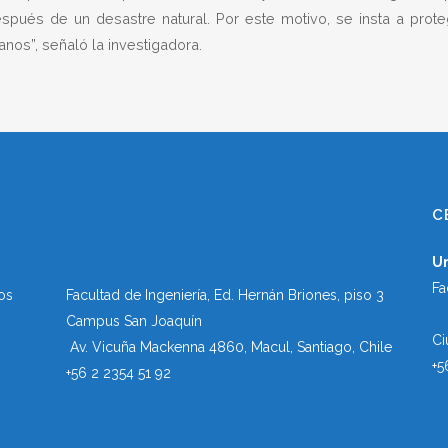
pués de un desastre natural. Por este motivo, se insta a prot
nos”, señaló la investigadora.
C
U
Fa
os
Facultad de Ingeniería, Ed. Hernán Briones, piso 3
Campus San Joaquín
Ci
Av. Vicuña Mackenna 4860, Macul
, Santiago, Chile
+5
+56 2 2354 51 92