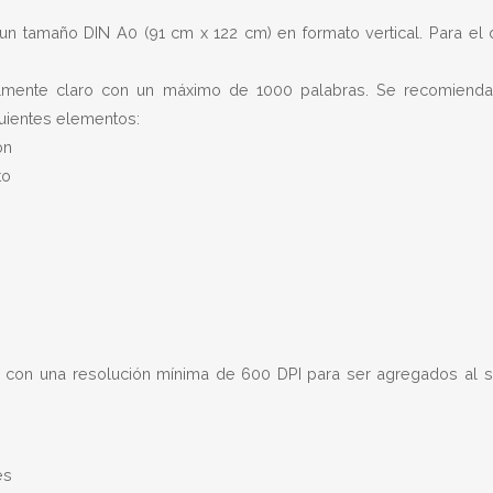
un tamaño DIN A0 (91 cm x 122 cm) en formato vertical. Para el d
lmente claro con un máximo de 1000 palabras. Se recomienda in
iguientes elementos:
ón
to
con una resolución mínima de 600 DPI para ser agregados al sit
es