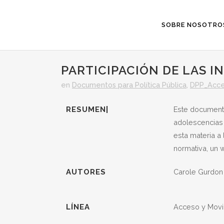
SOBRE NOSOTRO
PARTICIPACIÓN DE LAS I
en
Documentos para Política Pública
,
DPP_Acce
RESUMEN|
Este documento
adolescencias 
esta materia a
normativa, un 
AUTORES
Carole Gurdon
LÍNEA
Acceso y Movil