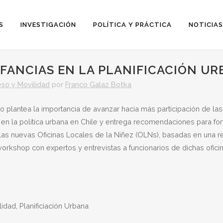
S
INVESTIGACIÓN
POLÍTICA Y PRÁCTICA
NOTICIAS
NFANCIAS EN LA PLANIFICACIÓN UR
so y Movilidad
por
Franco Galaz Botka
 plantea la importancia de avanzar hacia más participación de las 
en la política urbana en Chile y entrega recomendaciones para for
 las nuevas Oficinas Locales de la Niñez (OLNs), basadas en una r
workshop con expertos y entrevistas a funcionarios de dichas oficin
idad, Planificiación Urbana