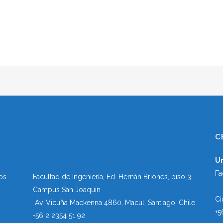
C
U
Fa
os
Facultad de Ingeniería, Ed. Hernán Briones, piso 3
Campus San Joaquín
Ci
Av. Vicuña Mackenna 4860, Macul
, Santiago, Chile
+5
+56 2 2354 51 92