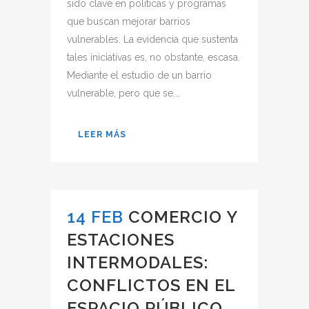
sido clave en políticas y programas
que buscan mejorar barrios
vulnerables. La evidencia que sustenta
tales iniciativas es, no obstante, escasa.
Mediante el estudio de un barrio
vulnerable, pero que se...
LEER MÁS
14 FEB
COMERCIO Y
ESTACIONES
INTERMODALES:
CONFLICTOS EN EL
ESPACIO PÚBLICO