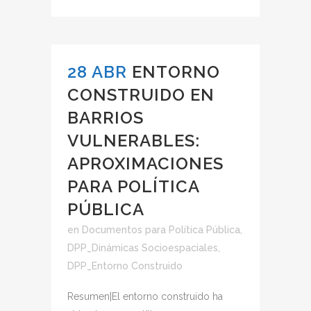
28 ABR
ENTORNO
CONSTRUIDO EN
BARRIOS
VULNERABLES:
APROXIMACIONES
PARA POLÍTICA
PÚBLICA
en
Documentos para Política Pública
,
DPP_Dinámicas Socioespaciales
,
DPP_Entorno Construido
Resumen|El entorno construido ha