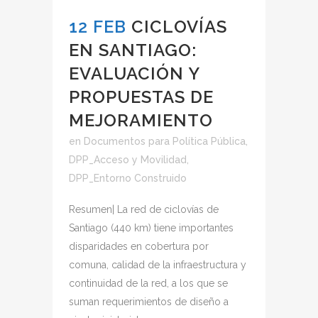
12 FEB
CICLOVÍAS
EN SANTIAGO:
EVALUACIÓN Y
PROPUESTAS DE
MEJORAMIENTO
en
Documentos para Política Pública
,
DPP_Acceso y Movilidad
,
DPP_Entorno Construido
Resumen| La red de ciclovías de
Santiago (440 km) tiene importantes
disparidades en cobertura por
comuna, calidad de la infraestructura y
continuidad de la red, a los que se
suman requerimientos de diseño a